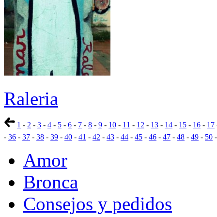
Raleria
1
-
2
-
3
-
4
-
5
-
6
-
7
-
8
-
9
-
10
-
11
-
12
-
13
-
14
-
15
-
16
-
17
-
36
-
37
-
38
-
39
-
40
-
41
-
42
-
43
-
44
-
45
-
46
-
47
-
48
-
49
-
50
Amor
Bronca
Consejos y pedidos