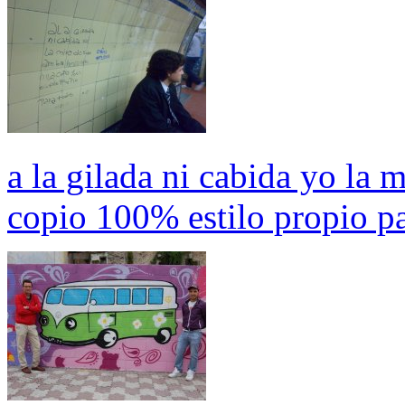
a la gilada ni cabida yo la m
copio 100% estilo propio p