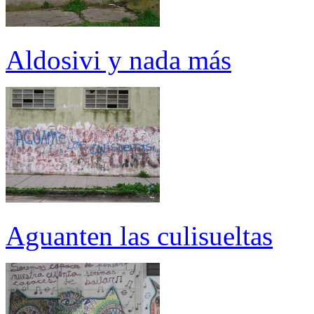
Aldosivi y nada más
Aguanten las culisueltas