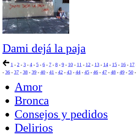
Dami dejá la paja
1
-
2
-
3
-
4
-
5
-
6
-
7
-
8
-
9
-
10
-
11
-
12
-
13
-
14
-
15
-
16
-
17
-
36
-
37
-
38
-
39
-
40
-
41
-
42
-
43
-
44
-
45
-
46
-
47
-
48
-
49
-
50
Amor
Bronca
Consejos y pedidos
Delirios