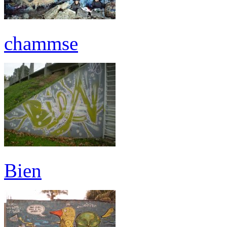
chammse
Bien