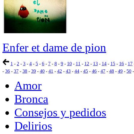
Enfer et dame de pion
1
-
2
-
3
-
4
-
5
-
6
-
7
-
8
-
9
-
10
-
11
-
12
-
13
-
14
-
15
-
16
-
17
-
36
-
37
-
38
-
39
-
40
-
41
-
42
-
43
-
44
-
45
-
46
-
47
-
48
-
49
-
50
Amor
Bronca
Consejos y pedidos
Delirios