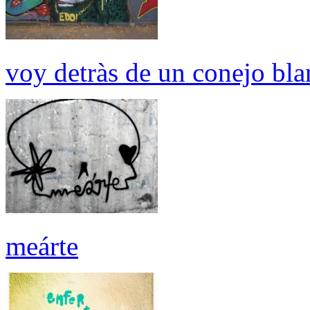
voy detràs de un conejo bla
meárte