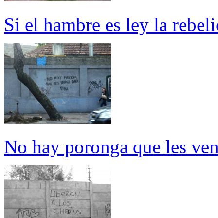
Si el hambre es ley la rebeli
No hay poronga que les ven