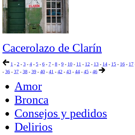
Cacerolazo de Clarín
1
-
2
-
3
-
4
-
5
-
6
-
7
-
8
-
9
-
10
-
11
-
12
-
13
-
14
-
15
-
16
-
17
-
36
-
37
-
38
-
39
-
40
-
41
-
42
-
43
-
44
-
45
-
46
Amor
Bronca
Consejos y pedidos
Delirios