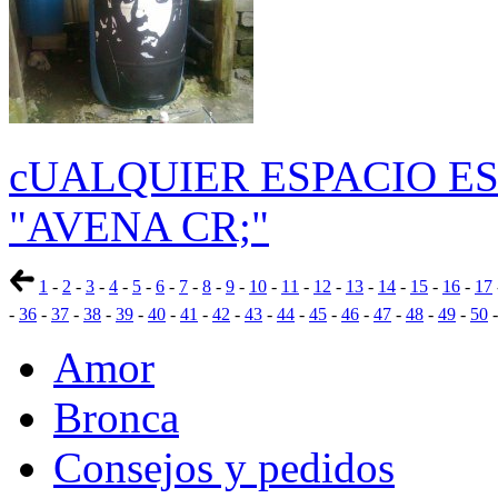
cUALQUIER ESPACIO E
"AVENA CR;"
1
-
2
-
3
-
4
-
5
-
6
-
7
-
8
-
9
-
10
-
11
-
12
-
13
-
14
-
15
-
16
-
17
-
36
-
37
-
38
-
39
-
40
-
41
-
42
-
43
-
44
-
45
-
46
-
47
-
48
-
49
-
50
Amor
Bronca
Consejos y pedidos