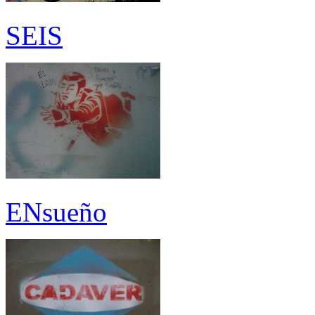
SEIS
ENsueño