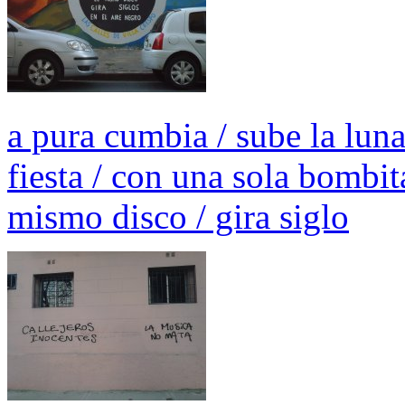
a pura cumbia / sube la luna
fiesta / con una sola bombita
mismo disco / gira siglo