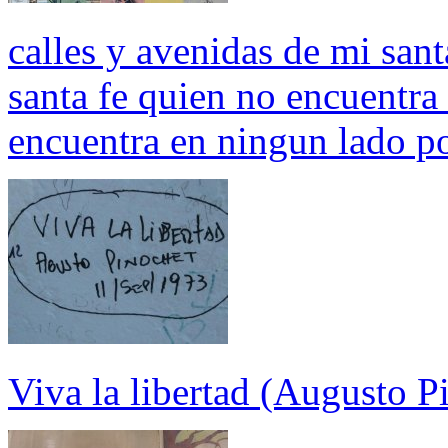
calles y avenidas de mi sant
santa fe quien no encuentra 
encuentra en ningun lado p
Viva la libertad (Augusto P