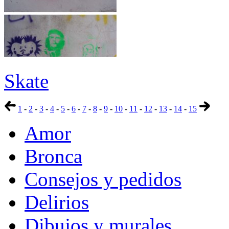
Skate
1
-
2
-
3
-
4
-
5
-
6
-
7
-
8
-
9
-
10
-
11
-
12
-
13
-
14
-
15
Amor
Bronca
Consejos y pedidos
Delirios
Dibujos y murales