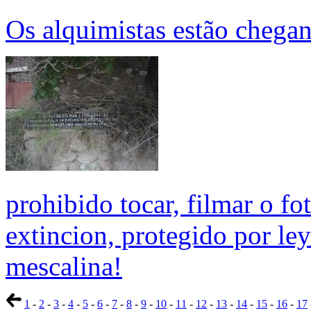
Os alquimistas estão chega
prohibido tocar, filmar o fo
extincion, protegido por le
mescalina!
1
-
2
-
3
-
4
-
5
-
6
-
7
-
8
-
9
-
10
-
11
-
12
-
13
-
14
-
15
-
16
-
17