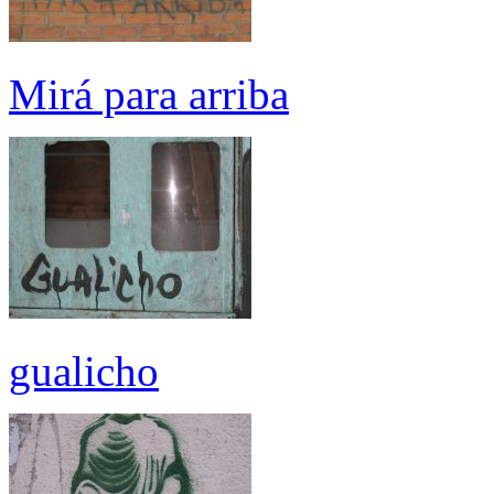
Mirá para arriba
gualicho