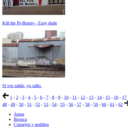
Kill the Pr-Bunny - Easy dude
Si vos saltás, yo salto.
1
-
2
-
3
-
4
-
5
-
6
-
7
-
8
-
9
-
10
-
11
-
12
-
13
-
14
-
15
-
16
-
17
48
-
49
-
50
-
51
-
52
-
53
-
54
-
55
-
56
-
57
-
58
-
59
-
60
-
61
-
62
Amor
Bronca
Consejos y pedidos