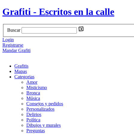
Grafiti - Escritos en la calle
Buscar
Login
Registrarse
Mandar Grafiti
Grafitis
Mapas
Categorias
Amor
Misticismo
Bronca
Música
Consejos y pedidos
Personalizados
Delirios
Política
Dibujos y murales
Preguntas