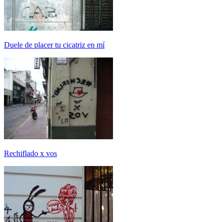
Duele de placer tu cicatriz en mí
Rechiflado x vos