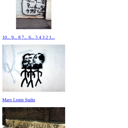
10... 9... 8 7... 6... 5 4 3 2 1...
Marx Lenin Stalin