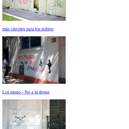
más cárceles para los pobres
Los mono - No a la droga