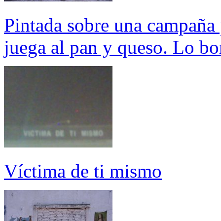
Pintada sobre una campaña p
juega al pan y queso. Lo bo
Víctima de ti mismo