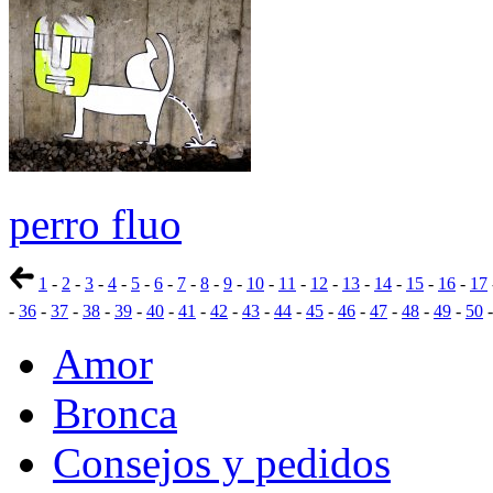
perro fluo
1
-
2
-
3
-
4
-
5
-
6
-
7
-
8
-
9
-
10
-
11
-
12
-
13
-
14
-
15
-
16
-
17
-
36
-
37
-
38
-
39
-
40
-
41
-
42
-
43
-
44
-
45
-
46
-
47
-
48
-
49
-
50
Amor
Bronca
Consejos y pedidos