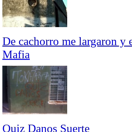
De cachorro me largaron y e
Mafia
Quiz Danos Suerte