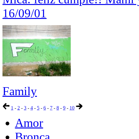
16/09/01
Family
1
-
2
-
3
-
4
-
5
-
6
-
7
-
8
-
9
-
10
Amor
Bronca