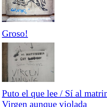
Groso!
Puto el que lee / Sí al matr
Virgen aunque violada