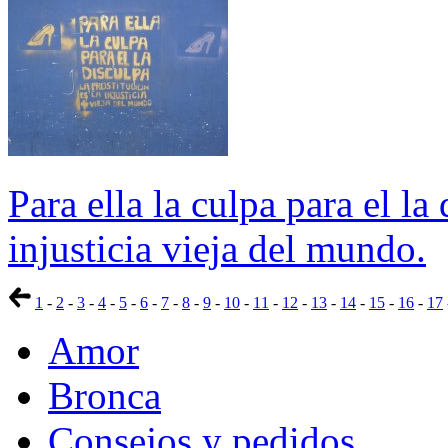
Para ella la culpa para el la
injusticia vieja del mundo.
1
-
2
-
3
-
4
-
5
-
6
-
7
-
8
-
9
-
10
-
11
-
12
-
13
-
14
-
15
-
16
-
17
Amor
Bronca
Consejos y pedidos