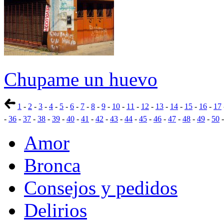
Chupame un huevo
1
-
2
-
3
-
4
-
5
-
6
-
7
-
8
-
9
-
10
-
11
-
12
-
13
-
14
-
15
-
16
-
17
-
36
-
37
-
38
-
39
-
40
-
41
-
42
-
43
-
44
-
45
-
46
-
47
-
48
-
49
-
50
Amor
Bronca
Consejos y pedidos
Delirios