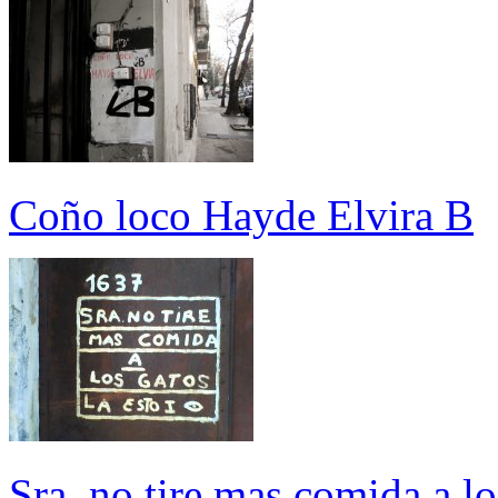
Coño loco Hayde Elvira B
Sra. no tire mas comida a los