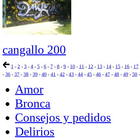
cangallo 200
1
-
2
-
3
-
4
-
5
-
6
-
7
-
8
-
9
-
10
-
11
-
12
-
13
-
14
-
15
-
16
-
17
-
36
-
37
-
38
-
39
-
40
-
41
-
42
-
43
-
44
-
45
-
46
-
47
-
48
-
49
-
50
Amor
Bronca
Consejos y pedidos
Delirios