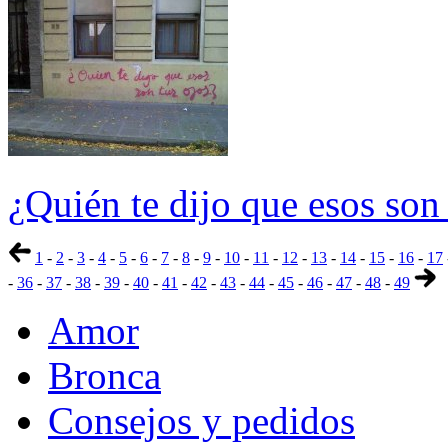
¿Quién te dijo que esos son 
1
-
2
-
3
-
4
-
5
-
6
-
7
-
8
-
9
-
10
-
11
-
12
-
13
-
14
-
15
-
16
-
17
-
36
-
37
-
38
-
39
-
40
-
41
-
42
-
43
-
44
-
45
-
46
-
47
-
48
-
49
Amor
Bronca
Consejos y pedidos