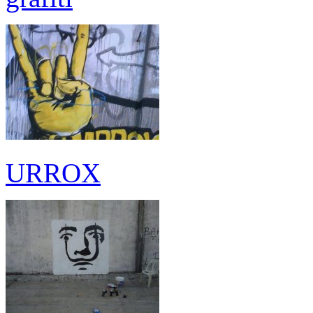
URROX