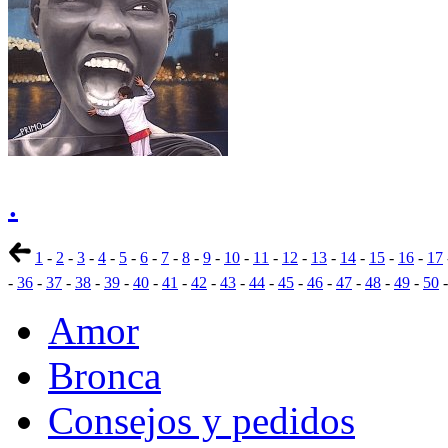
.
1
-
2
-
3
-
4
-
5
-
6
-
7
-
8
-
9
-
10
-
11
-
12
-
13
-
14
-
15
-
16
-
17
-
36
-
37
-
38
-
39
-
40
-
41
-
42
-
43
-
44
-
45
-
46
-
47
-
48
-
49
-
50
Amor
Bronca
Consejos y pedidos