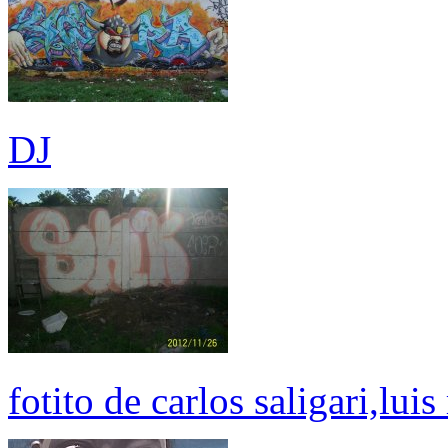
DJ
fotito de carlos saligari,lu