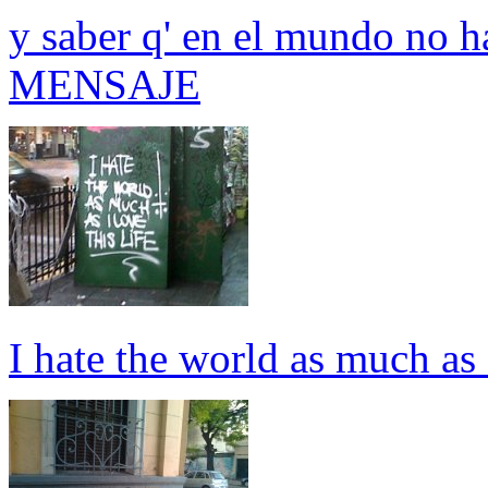
y saber q' en el mundo no h
MENSAJE
I hate the world as much as I