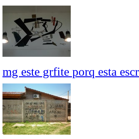
mg este grfite porq esta esc