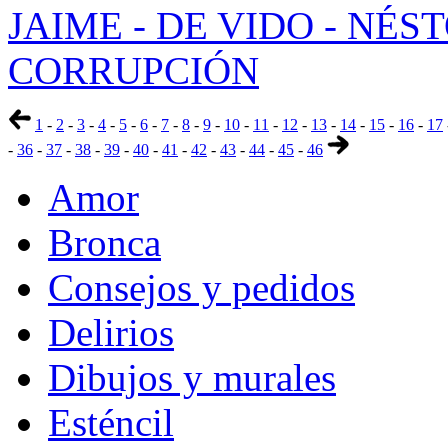
JAIME - DE VIDO - NÉS
CORRUPCIÓN
1
-
2
-
3
-
4
-
5
-
6
-
7
-
8
-
9
-
10
-
11
-
12
-
13
-
14
-
15
-
16
-
17
-
36
-
37
-
38
-
39
-
40
-
41
-
42
-
43
-
44
-
45
-
46
Amor
Bronca
Consejos y pedidos
Delirios
Dibujos y murales
Esténcil