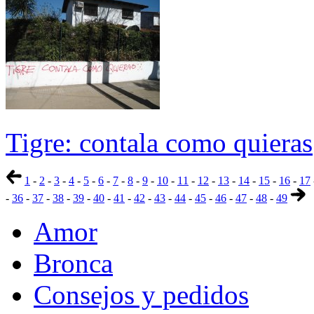
Tigre: contala como quieras
1
-
2
-
3
-
4
-
5
-
6
-
7
-
8
-
9
-
10
-
11
-
12
-
13
-
14
-
15
-
16
-
17
-
36
-
37
-
38
-
39
-
40
-
41
-
42
-
43
-
44
-
45
-
46
-
47
-
48
-
49
Amor
Bronca
Consejos y pedidos