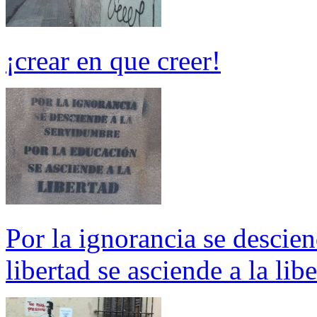
¡crear en que creer!
Por la ignorancia se descien
libertad se asciende a la lib