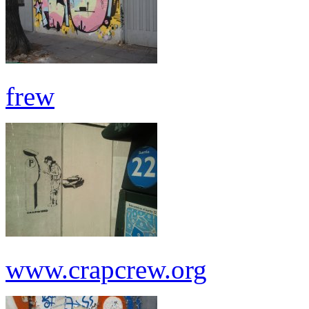
frew
www.crapcrew.org