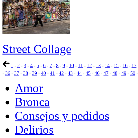
Street Collage
1
-
2
-
3
-
4
-
5
-
6
-
7
-
8
-
9
-
10
-
11
-
12
-
13
-
14
-
15
-
16
-
17
-
36
-
37
-
38
-
39
-
40
-
41
-
42
-
43
-
44
-
45
-
46
-
47
-
48
-
49
-
50
Amor
Bronca
Consejos y pedidos
Delirios