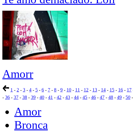
Amorr
1
-
2
-
3
-
4
-
5
-
6
-
7
-
8
-
9
-
10
-
11
-
12
-
13
-
14
-
15
-
16
-
17
-
36
-
37
-
38
-
39
-
40
-
41
-
42
-
43
-
44
-
45
-
46
-
47
-
48
-
49
-
50
Amor
Bronca