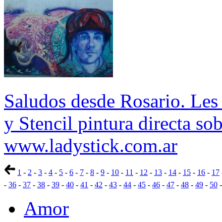
Saludos desde Rosario. Les
y Stencil pintura directa sob
www.ladystick.com.ar
1
-
2
-
3
-
4
-
5
-
6
-
7
-
8
-
9
-
10
-
11
-
12
-
13
-
14
-
15
-
16
-
17
-
36
-
37
-
38
-
39
-
40
-
41
-
42
-
43
-
44
-
45
-
46
-
47
-
48
-
49
-
50
Amor