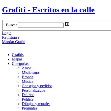
Grafiti - Escritos en la calle
Buscar
Login
Registrarse
Mandar Grafiti
Grafitis
Mapas
Categorias
Amor
Misticismo
Bronca
Música
Consejos y pedidos
Personalizados
Delirios
Política
Dibujos y murales
Preguntas