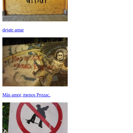
dejate amar
Más amor, menos Prozac.