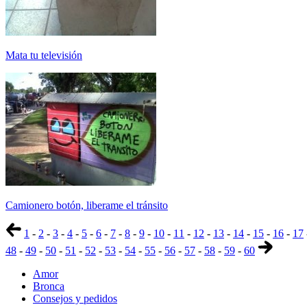
Mata tu televisión
Camionero botón, liberame el tránsito
1
-
2
-
3
-
4
-
5
-
6
-
7
-
8
-
9
-
10
-
11
-
12
-
13
-
14
-
15
-
16
-
17
48
-
49
-
50
-
51
-
52
-
53
-
54
-
55
-
56
-
57
-
58
-
59
-
60
Amor
Bronca
Consejos y pedidos