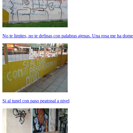
No te limites, no te definas con palabras ajenas. Una rosa me ha dome
Si al tunel con paso peatonal a nivel