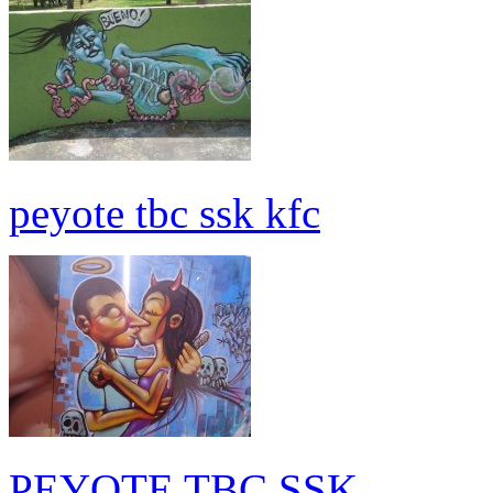
peyote tbc ssk kfc
PEYOTE TBC SSK