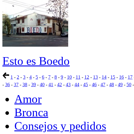
Esto es Boedo
1
-
2
-
3
-
4
-
5
-
6
-
7
-
8
-
9
-
10
-
11
-
12
-
13
-
14
-
15
-
16
-
17
-
36
-
37
-
38
-
39
-
40
-
41
-
42
-
43
-
44
-
45
-
46
-
47
-
48
-
49
-
50
Amor
Bronca
Consejos y pedidos