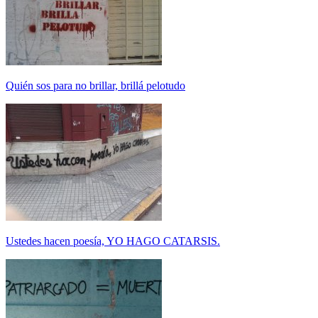
Quién sos para no brillar, brillá pelotudo
Ustedes hacen poesía, YO HAGO CATARSIS.