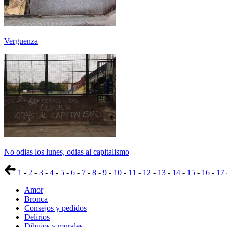
Verguenza
No odias los lunes, odias al capitalismo
1
-
2
-
3
-
4
-
5
-
6
-
7
-
8
-
9
-
10
-
11
-
12
-
13
-
14
-
15
-
16
-
17
Amor
Bronca
Consejos y pedidos
Delirios
Dibujos y murales