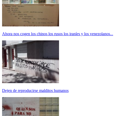
Ahora nos cogen los chinos los rusos los iraníes y los venezolanos...
Dejen de reproducirse malditos humanos