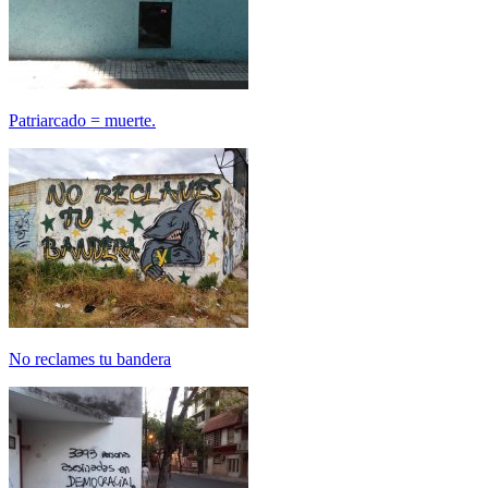
Patriarcado = muerte.
No reclames tu bandera