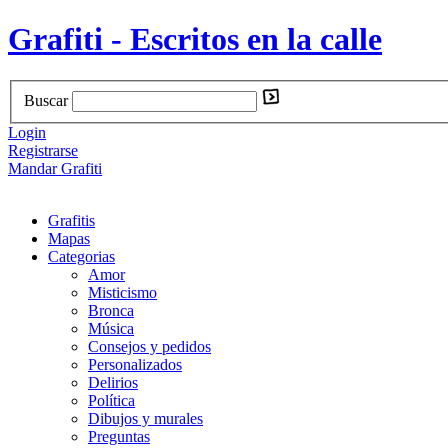
Grafiti - Escritos en la calle
Buscar
Login
Registrarse
Mandar Grafiti
Grafitis
Mapas
Categorias
Amor
Misticismo
Bronca
Música
Consejos y pedidos
Personalizados
Delirios
Política
Dibujos y murales
Preguntas