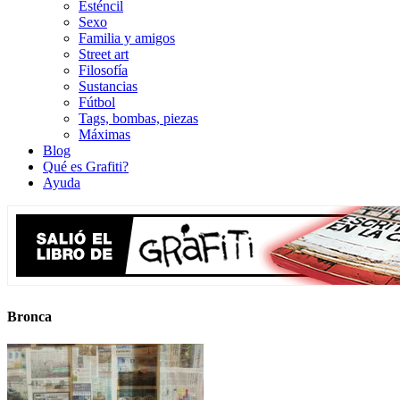
Esténcil
Sexo
Familia y amigos
Street art
Filosofía
Sustancias
Fútbol
Tags, bombas, piezas
Máximas
Blog
Qué es Grafiti?
Ayuda
Bronca