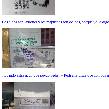
Los niños son ladrones y los mapuches son ocupas, porque yo lo digo
¿Cuándo estás aquí, qué puedo pedir? // Pedí una pizza que con vos n