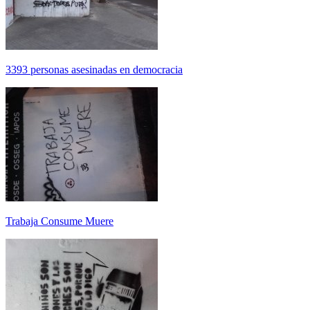
3393 personas asesinadas en democracia
Trabaja Consume Muere