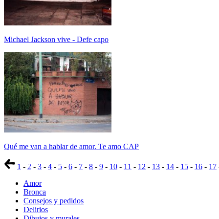
Michael Jackson vive - Defe capo
Qué me van a hablar de amor. Te amo CAP
1
-
2
-
3
-
4
-
5
-
6
-
7
-
8
-
9
-
10
-
11
-
12
-
13
-
14
-
15
-
16
-
17
Amor
Bronca
Consejos y pedidos
Delirios
Dibujos y murales