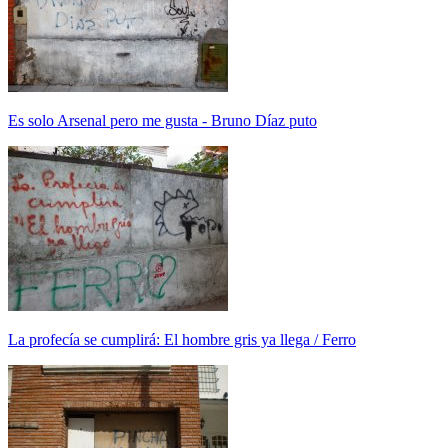
Es solo Arsenal pero me gusta - Bruno Díaz puto
La profecía se cumplirá: El hombre gris ya llega / Ferro