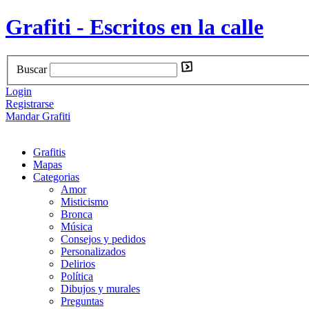
Grafiti - Escritos en la calle
Buscar
Login
Registrarse
Mandar Grafiti
Grafitis
Mapas
Categorias
Amor
Misticismo
Bronca
Música
Consejos y pedidos
Personalizados
Delirios
Política
Dibujos y murales
Preguntas