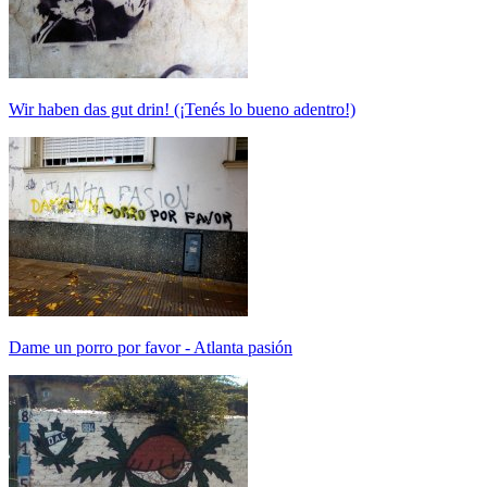
Wir haben das gut drin! (¡Tenés lo bueno adentro!)
Dame un porro por favor - Atlanta pasión