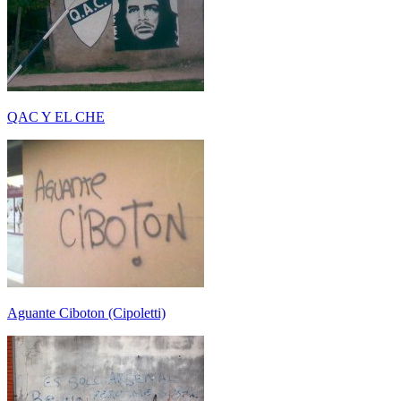
QAC Y EL CHE
Aguante Ciboton (Cipoletti)