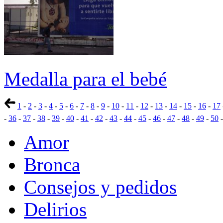
Medalla para el bebé
1
-
2
-
3
-
4
-
5
-
6
-
7
-
8
-
9
-
10
-
11
-
12
-
13
-
14
-
15
-
16
-
17
-
36
-
37
-
38
-
39
-
40
-
41
-
42
-
43
-
44
-
45
-
46
-
47
-
48
-
49
-
50
Amor
Bronca
Consejos y pedidos
Delirios