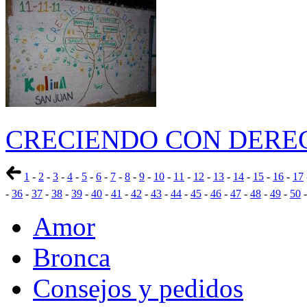
CRECIENDO CON DERE
1
-
2
-
3
-
4
-
5
-
6
-
7
-
8
-
9
-
10
-
11
-
12
-
13
-
14
-
15
-
16
-
17
-
36
-
37
-
38
-
39
-
40
-
41
-
42
-
43
-
44
-
45
-
46
-
47
-
48
-
49
-
50
Amor
Bronca
Consejos y pedidos