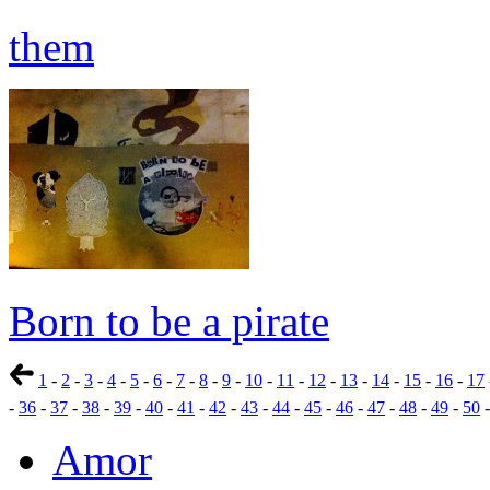
them
Born to be a pirate
1
-
2
-
3
-
4
-
5
-
6
-
7
-
8
-
9
-
10
-
11
-
12
-
13
-
14
-
15
-
16
-
17
-
36
-
37
-
38
-
39
-
40
-
41
-
42
-
43
-
44
-
45
-
46
-
47
-
48
-
49
-
50
Amor