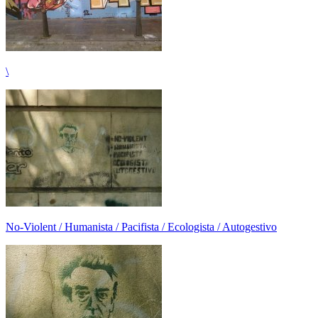
\
No-Violent / Humanista / Pacifista / Ecologista / Autogestivo