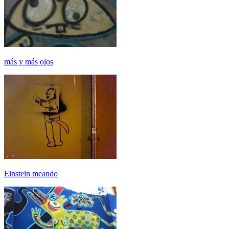
más y más ojos
Einstein meando