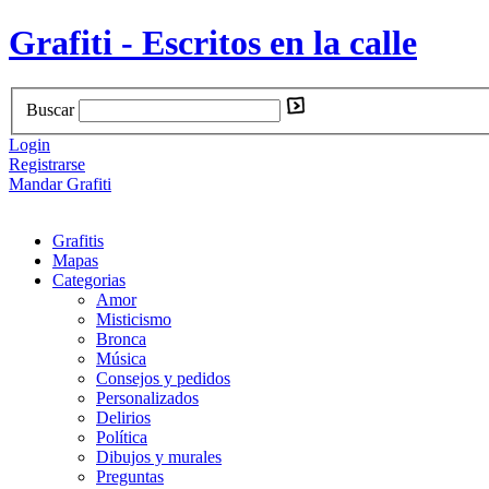
Grafiti - Escritos en la calle
Buscar
Login
Registrarse
Mandar Grafiti
Grafitis
Mapas
Categorias
Amor
Misticismo
Bronca
Música
Consejos y pedidos
Personalizados
Delirios
Política
Dibujos y murales
Preguntas