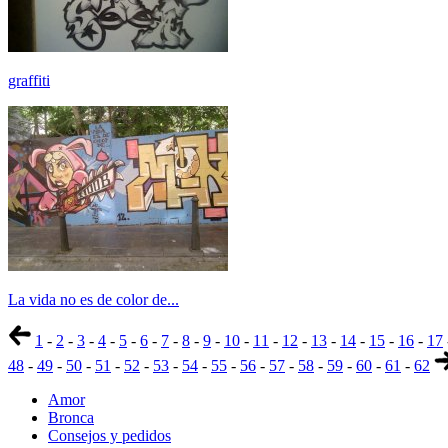
graffiti
La vida no es de color de...
1
-
2
-
3
-
4
-
5
-
6
-
7
-
8
-
9
-
10
-
11
-
12
-
13
-
14
-
15
-
16
-
17
48
-
49
-
50
-
51
-
52
-
53
-
54
-
55
-
56
-
57
-
58
-
59
-
60
-
61
-
62
Amor
Bronca
Consejos y pedidos