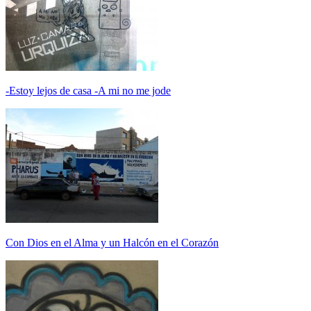
-Estoy lejos de casa -A mi no me jode
Con Dios en el Alma y un Halcón en el Corazón