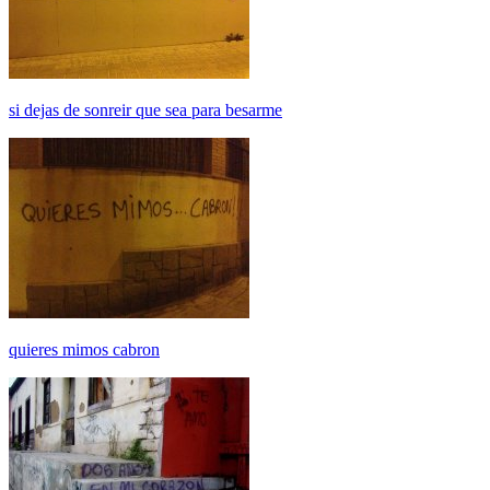
si dejas de sonreir que sea para besarme
quieres mimos cabron