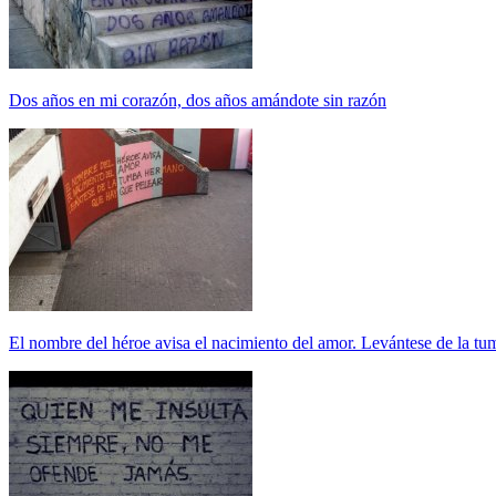
Dos años en mi corazón, dos años amándote sin razón
El nombre del héroe avisa el nacimiento del amor. Levántese de la t