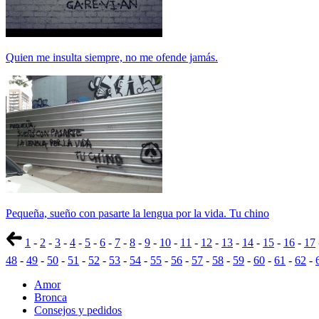
Quien me insulta siempre, no me ofende jamás.
Pequeña, sueño con pasarte la lengua por la vida. Tu chino
1
-
2
-
3
-
4
-
5
-
6
-
7
-
8
-
9
-
10
-
11
-
12
-
13
-
14
-
15
-
16
-
17
48
-
49
-
50
-
51
-
52
-
53
-
54
-
55
-
56
-
57
-
58
-
59
-
60
-
61
-
62
-
Amor
Bronca
Consejos y pedidos