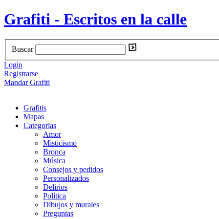
Grafiti - Escritos en la calle
Buscar
Login
Registrarse
Mandar Grafiti
Grafitis
Mapas
Categorias
Amor
Misticismo
Bronca
Música
Consejos y pedidos
Personalizados
Delirios
Política
Dibujos y murales
Preguntas