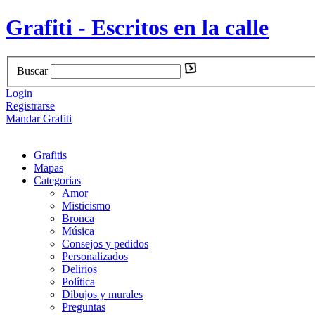
Grafiti - Escritos en la calle
Buscar
Login
Registrarse
Mandar Grafiti
Grafitis
Mapas
Categorias
Amor
Misticismo
Bronca
Música
Consejos y pedidos
Personalizados
Delirios
Política
Dibujos y murales
Preguntas