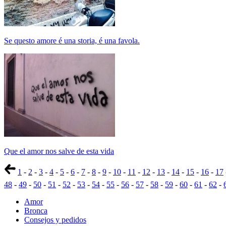
Se questo amore é una storia, é una favola.
Que el amor nos salve de esta vida
1
-
2
-
3
-
4
-
5
-
6
-
7
-
8
-
9
-
10
-
11
-
12
-
13
-
14
-
15
-
16
-
17
48
-
49
-
50
-
51
-
52
-
53
-
54
-
55
-
56
-
57
-
58
-
59
-
60
-
61
-
62
-
Amor
Bronca
Consejos y pedidos