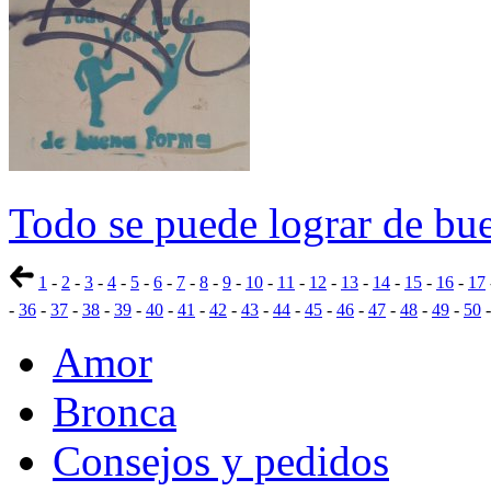
Todo se puede lograr de bu
1
-
2
-
3
-
4
-
5
-
6
-
7
-
8
-
9
-
10
-
11
-
12
-
13
-
14
-
15
-
16
-
17
-
36
-
37
-
38
-
39
-
40
-
41
-
42
-
43
-
44
-
45
-
46
-
47
-
48
-
49
-
50
Amor
Bronca
Consejos y pedidos