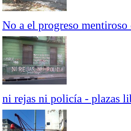
No a el progreso mentiroso 
ni rejas ni policía - plazas l