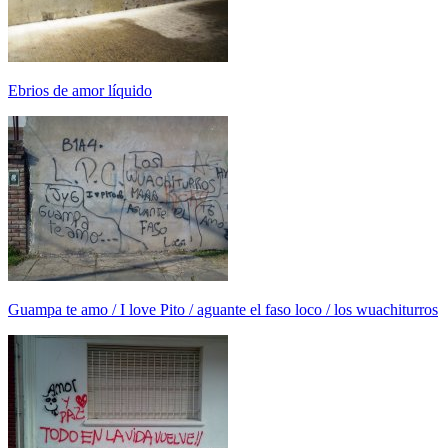
Ebrios de amor líquido
Guampa te amo / I love Pito / aguante el faso loco / los wuachiturros