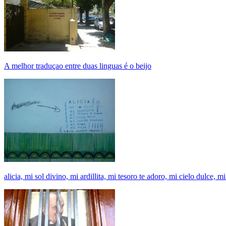
A melhor traduçao entre duas linguas é o beijo
alicia, mi sol divino, mi ardillita, mi tesoro te adoro, mi cielo dulce,