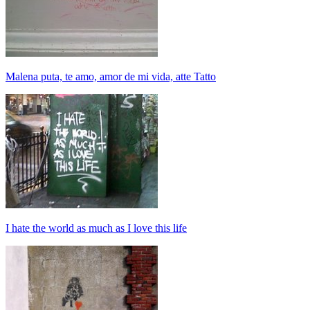
Malena puta, te amo, amor de mi vida, atte Tatto
I hate the world as much as I love this life