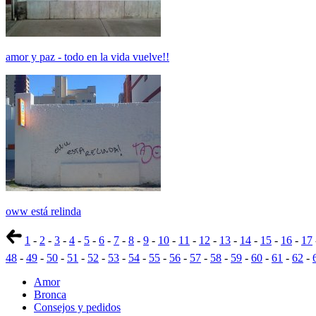
amor y paz - todo en la vida vuelve!!
oww está relinda
1
-
2
-
3
-
4
-
5
-
6
-
7
-
8
-
9
-
10
-
11
-
12
-
13
-
14
-
15
-
16
-
17
48
-
49
-
50
-
51
-
52
-
53
-
54
-
55
-
56
-
57
-
58
-
59
-
60
-
61
-
62
-
Amor
Bronca
Consejos y pedidos