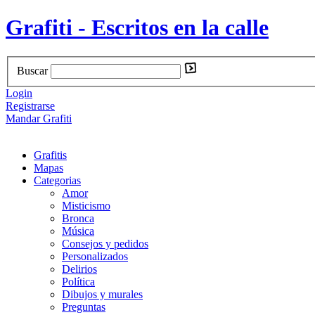
Grafiti - Escritos en la calle
Buscar
Login
Registrarse
Mandar Grafiti
Grafitis
Mapas
Categorias
Amor
Misticismo
Bronca
Música
Consejos y pedidos
Personalizados
Delirios
Política
Dibujos y murales
Preguntas