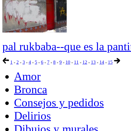
pal rukbaba--que es la pant
1
-
2
-
3
-
4
-
5
-
6
-
7
-
8
-
9
-
10
-
11
-
12
-
13
-
14
-
15
Amor
Bronca
Consejos y pedidos
Delirios
Dibujos y murales