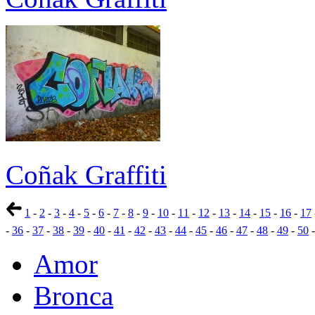
Coñak Graffiti
1
-
2
-
3
-
4
-
5
-
6
-
7
-
8
-
9
-
10
-
11
-
12
-
13
-
14
-
15
-
16
-
17
-
36
-
37
-
38
-
39
-
40
-
41
-
42
-
43
-
44
-
45
-
46
-
47
-
48
-
49
-
50
Amor
Bronca