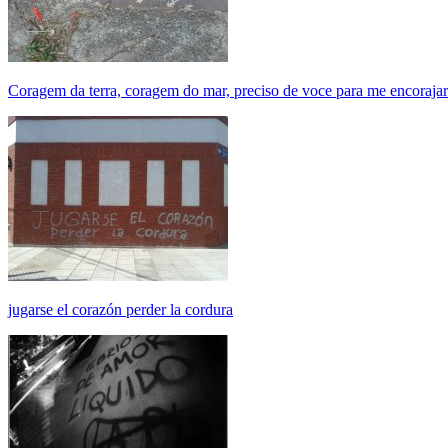
Coragem da terra, coragem do mar, preciso de voce para me encorajar (
jugarse el corazón perder la cordura