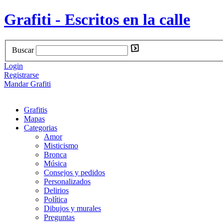
Grafiti - Escritos en la calle
Buscar
Login
Registrarse
Mandar Grafiti
Grafitis
Mapas
Categorias
Amor
Misticismo
Bronca
Música
Consejos y pedidos
Personalizados
Delirios
Política
Dibujos y murales
Preguntas