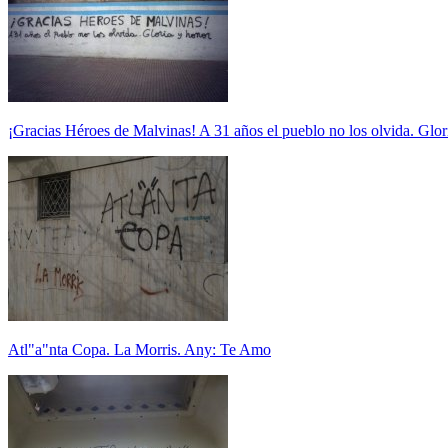
¡Gracias Héroes de Malvinas! A 31 años el pueblo no los olvida. Glor
Atl"a"nta Copa. La Morris. Any: Te Amo