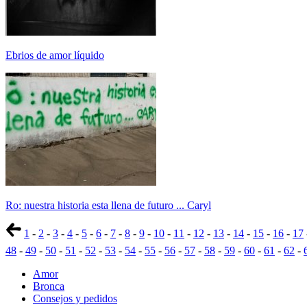
Ebrios de amor líquido
Ro: nuestra historia esta llena de futuro ... Caryl
1
-
2
-
3
-
4
-
5
-
6
-
7
-
8
-
9
-
10
-
11
-
12
-
13
-
14
-
15
-
16
-
17
48
-
49
-
50
-
51
-
52
-
53
-
54
-
55
-
56
-
57
-
58
-
59
-
60
-
61
-
62
-
Amor
Bronca
Consejos y pedidos