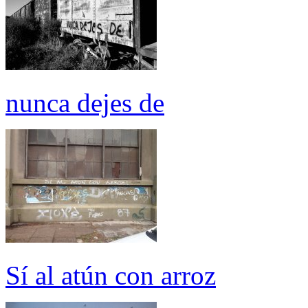
nunca dejes de
Sí al atún con arroz