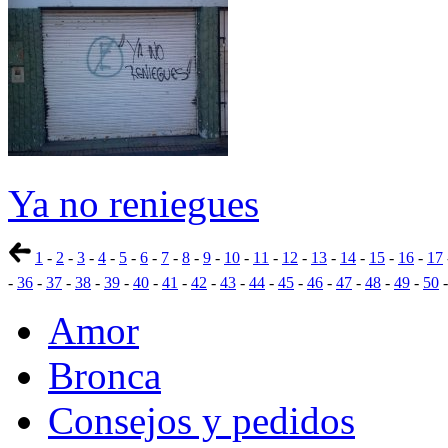
Ya no reniegues
1
-
2
-
3
-
4
-
5
-
6
-
7
-
8
-
9
-
10
-
11
-
12
-
13
-
14
-
15
-
16
-
17
-
36
-
37
-
38
-
39
-
40
-
41
-
42
-
43
-
44
-
45
-
46
-
47
-
48
-
49
-
50
Amor
Bronca
Consejos y pedidos