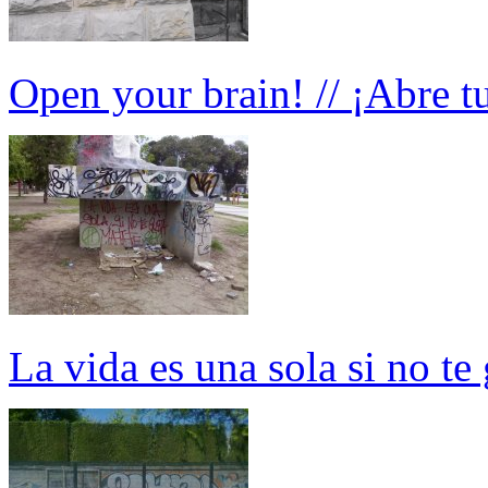
Open your brain! // ¡Abre t
La vida es una sola si no te