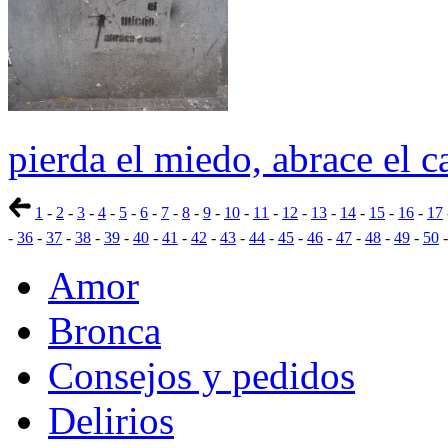
pierda el miedo, abrace el c
1
-
2
-
3
-
4
-
5
-
6
-
7
-
8
-
9
-
10
-
11
-
12
-
13
-
14
-
15
-
16
-
17
-
36
-
37
-
38
-
39
-
40
-
41
-
42
-
43
-
44
-
45
-
46
-
47
-
48
-
49
-
50
Amor
Bronca
Consejos y pedidos
Delirios