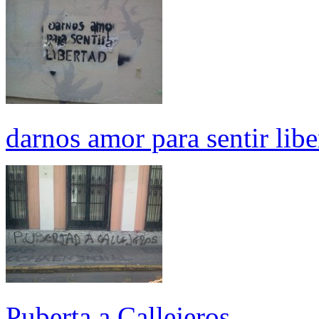
darnos amor para sentir libe
Puberta a Callejeros