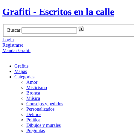
Grafiti - Escritos en la calle
Buscar
Login
Registrarse
Mandar Grafiti
Grafitis
Mapas
Categorias
Amor
Misticismo
Bronca
Música
Consejos y pedidos
Personalizados
Delirios
Política
Dibujos y murales
Preguntas