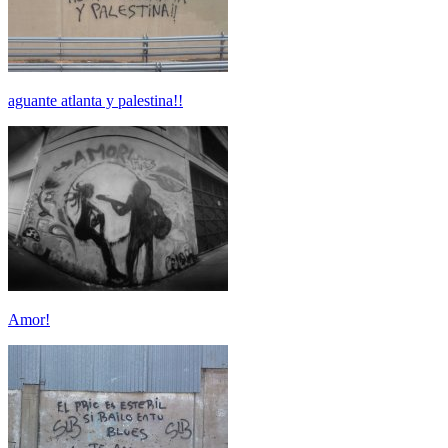
aguante atlanta y palestina!!
Amor!