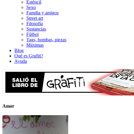
Esténcil
Sexo
Familia y amigos
Street art
Filosofía
Sustancias
Fútbol
Tags, bombas, piezas
Máximas
Blog
Qué es Grafiti?
Ayuda
Amor