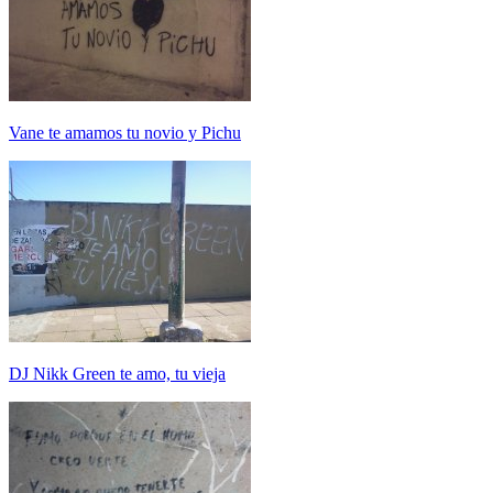
Vane te amamos tu novio y Pichu
DJ Nikk Green te amo, tu vieja