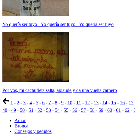
Yo quería ser tuyo - Yo quería ser tuyo - Yo quería ser tuyo
Por vos, mi cachufleta salta, aplaude y da una vuelta carnero
1
-
2
-
3
-
4
-
5
-
6
-
7
-
8
-
9
-
10
-
11
-
12
-
13
-
14
-
15
-
16
-
17
48
-
49
-
50
-
51
-
52
-
53
-
54
-
55
-
56
-
57
-
58
-
59
-
60
-
61
-
62
-
Amor
Bronca
Consejos y pedidos