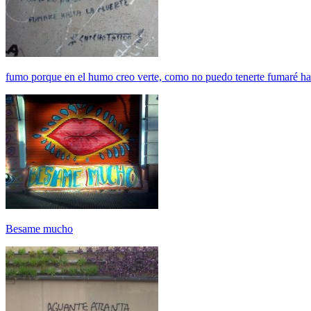
fumo porque en el humo creo verte, como no puedo tenerte fumaré ha
Besame mucho