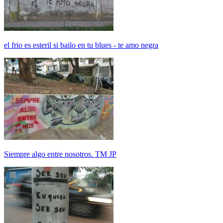
el frio es esteril si bailo en tu blues - te amo negra
Siempre algo entre nosotros. TM JP