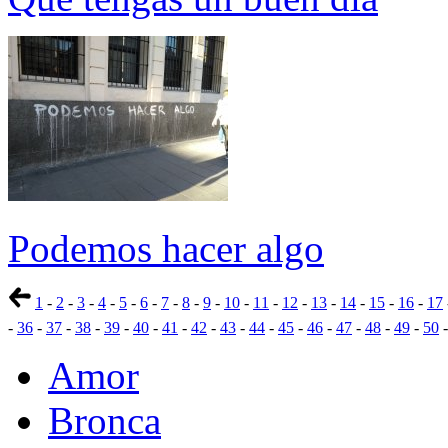
Podemos hacer algo
1
-
2
-
3
-
4
-
5
-
6
-
7
-
8
-
9
-
10
-
11
-
12
-
13
-
14
-
15
-
16
-
17
-
36
-
37
-
38
-
39
-
40
-
41
-
42
-
43
-
44
-
45
-
46
-
47
-
48
-
49
-
50
Amor
Bronca