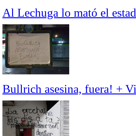
Al Lechuga lo mató el estad
Bullrich asesina, fuera! + 