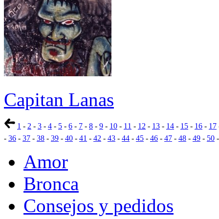
Capitan Lanas
1
-
2
-
3
-
4
-
5
-
6
-
7
-
8
-
9
-
10
-
11
-
12
-
13
-
14
-
15
-
16
-
17
-
36
-
37
-
38
-
39
-
40
-
41
-
42
-
43
-
44
-
45
-
46
-
47
-
48
-
49
-
50
Amor
Bronca
Consejos y pedidos