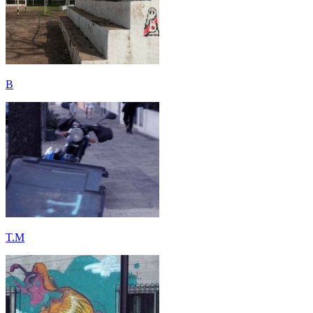
B
T.M