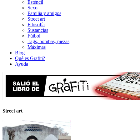
Esténcil
Sexo
Familia y amigos
Street art
Filosofía
Sustancias
Fútbol
Tags, bombas, piezas
Máximas
Blog
Qué es Grafiti?
Ayuda
Street art