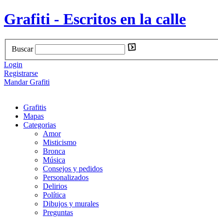
Grafiti - Escritos en la calle
Buscar
Login
Registrarse
Mandar Grafiti
Grafitis
Mapas
Categorias
Amor
Misticismo
Bronca
Música
Consejos y pedidos
Personalizados
Delirios
Política
Dibujos y murales
Preguntas