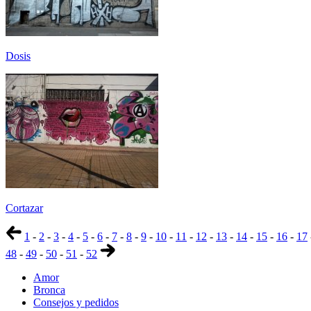
Dosis
Cortazar
1
-
2
-
3
-
4
-
5
-
6
-
7
-
8
-
9
-
10
-
11
-
12
-
13
-
14
-
15
-
16
-
17
48
-
49
-
50
-
51
-
52
Amor
Bronca
Consejos y pedidos