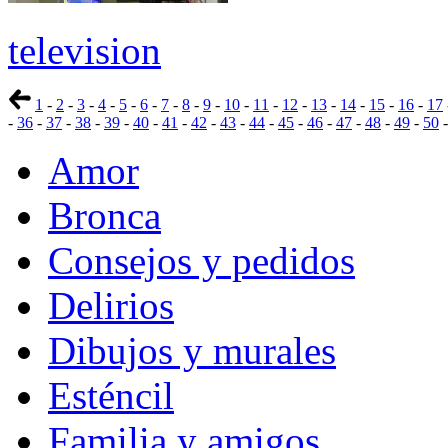
television
1
-
2
-
3
-
4
-
5
-
6
-
7
-
8
-
9
-
10
-
11
-
12
-
13
-
14
-
15
-
16
-
17
-
36
-
37
-
38
-
39
-
40
-
41
-
42
-
43
-
44
-
45
-
46
-
47
-
48
-
49
-
50
Amor
Bronca
Consejos y pedidos
Delirios
Dibujos y murales
Esténcil
Familia y amigos