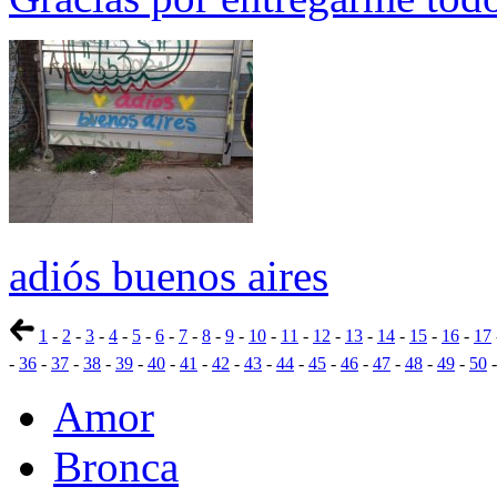
adiós buenos aires
1
-
2
-
3
-
4
-
5
-
6
-
7
-
8
-
9
-
10
-
11
-
12
-
13
-
14
-
15
-
16
-
17
-
36
-
37
-
38
-
39
-
40
-
41
-
42
-
43
-
44
-
45
-
46
-
47
-
48
-
49
-
50
Amor
Bronca