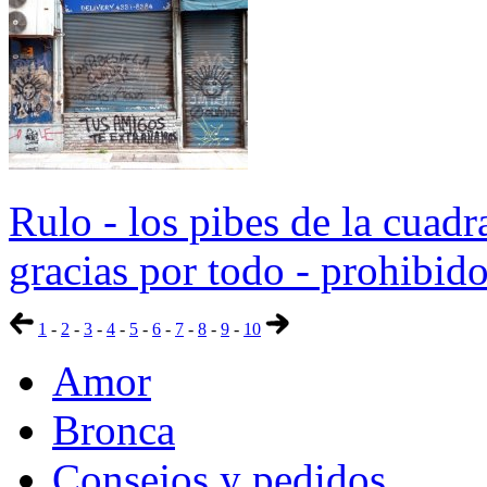
Rulo - los pibes de la cuadr
gracias por todo - prohibido
1
-
2
-
3
-
4
-
5
-
6
-
7
-
8
-
9
-
10
Amor
Bronca
Consejos y pedidos