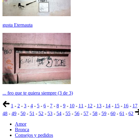
gusta Eternauta
... feo que te quiera siempre (3 de 3)
1
-
2
-
3
-
4
-
5
-
6
-
7
-
8
-
9
-
10
-
11
-
12
-
13
-
14
-
15
-
16
-
17
48
-
49
-
50
-
51
-
52
-
53
-
54
-
55
-
56
-
57
-
58
-
59
-
60
-
61
-
62
Amor
Bronca
Consejos y pedidos