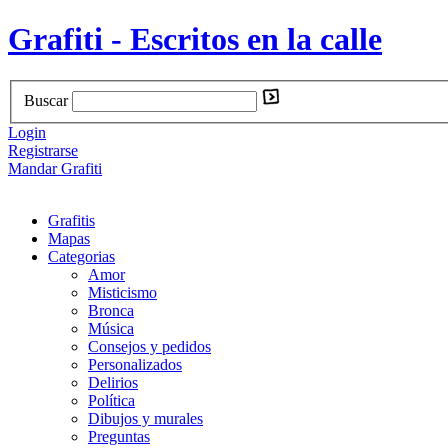
Grafiti - Escritos en la calle
Buscar
Login
Registrarse
Mandar Grafiti
Grafitis
Mapas
Categorias
Amor
Misticismo
Bronca
Música
Consejos y pedidos
Personalizados
Delirios
Política
Dibujos y murales
Preguntas