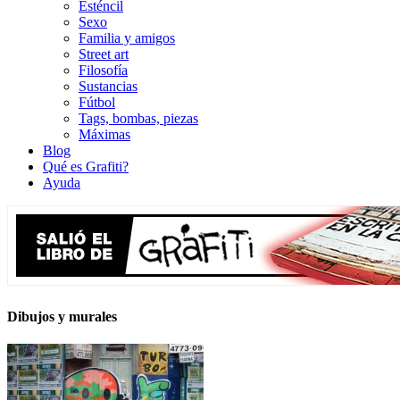
Esténcil
Sexo
Familia y amigos
Street art
Filosofía
Sustancias
Fútbol
Tags, bombas, piezas
Máximas
Blog
Qué es Grafiti?
Ayuda
Dibujos y murales