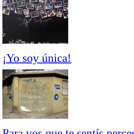
¡Yo soy única!
Para vos que te sentís perc