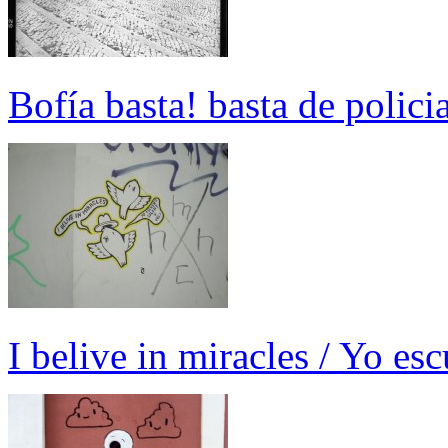
Bofía basta! basta de polici
I belive in miracles / Yo es