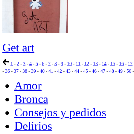
Get art
1
-
2
-
3
-
4
-
5
-
6
-
7
-
8
-
9
-
10
-
11
-
12
-
13
-
14
-
15
-
16
-
17
-
36
-
37
-
38
-
39
-
40
-
41
-
42
-
43
-
44
-
45
-
46
-
47
-
48
-
49
-
50
Amor
Bronca
Consejos y pedidos
Delirios