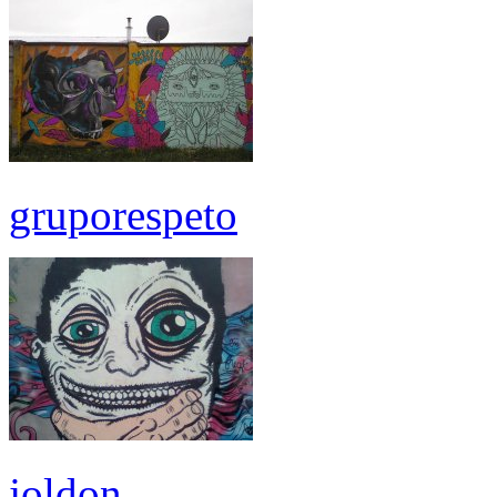
gruporespeto
joldon